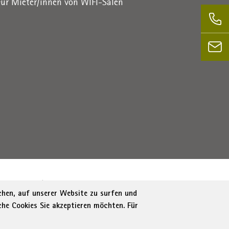
Für Mieter/innen von WIFI-Sälen
1716880214
|
administration-as@bz.legalmail.camcom.it
ichen, auf unserer Website zu surfen und
che Cookies Sie akzeptieren möchten. Für
tung
Cookie Policy
Cookie-Einstellungen