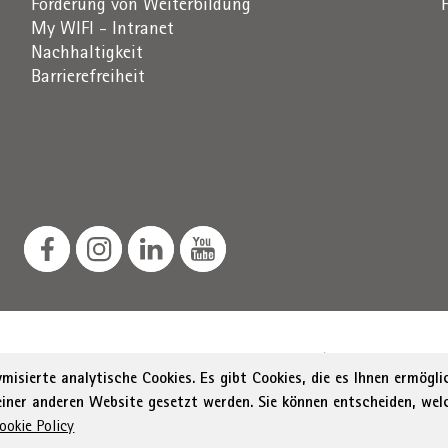
Förderung von Weiterbildung
My WIFI - Intranet
Nachhaltigkeit
Barrierefreiheit
Südtiroler Straße 60, 39100 Bozen
St.-Nr. / MwSt.-Nr. 0
isierte analytische Cookies. Es gibt Cookies, die es Ihnen ermögl
 einer anderen Website gesetzt werden. Sie können entscheiden, wel
Menu Footer
rung zur Barrierefreiheit
Sitemap
Transparente Verwal
ookie Policy