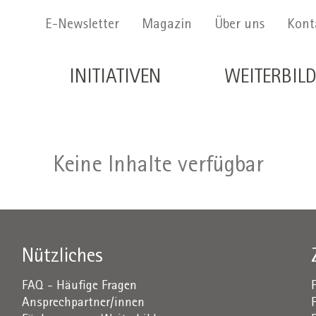
Menu Secondario
E-Newsletter
Magazin
Über uns
Kont
Navigazione principale de
INITIATIVEN
WEITERBIL
Keine Inhalte verfügbar
Nützliches
FAQ - Häufige Fragen
Ansprechpartner/innen