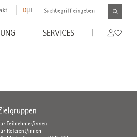
akt
DE
IT
Inserire
termine
di
MyWifi
Wunschli
DUNG
SERVICES
ricerca
Zielgruppen
Für Teilnehmer/innen
Für Referent/innen