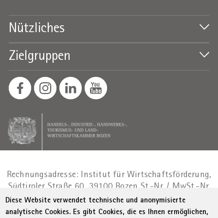
Nützliches
Zielgruppen
Rechnungsadresse: Institut für Wirtschaftsförderung,
Südtiroler Straße 60, 39100 Bozen
St.-Nr. / MwSt.-Nr.
01716880214
|
administration-
Diese Website verwendet technische und anonymisierte
as@bz.legalmail.camcom.it
analytische Cookies. Es gibt Cookies, die es Ihnen ermöglichen,