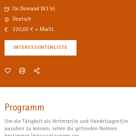
+
On Demand
(83 h)
/".
Deutsch
This
shortcut
320,00 € + MwSt.
activates
the
INTERESSENTENLISTE
screen
reader
to
help
you
navigate
and
interact
Programm
with
the
Um die Tätigkeit als Vertreter/in und Handelsagent/in
content.
ausüben zu können, sehen die geltenden Normen