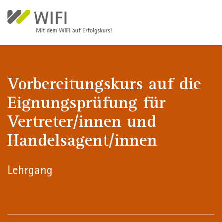
Welcome
Direkt zum Inhalt
to
All
in
One
Accessibility
screen
Vorbereitungskurs auf die
reader.
Eignungsprüfung für
To
start
Vertreter/innen und
the
Handelsagent/innen
All
in
One
Lehrgang
Accessibility
screen
reader,
press
"Ctrl