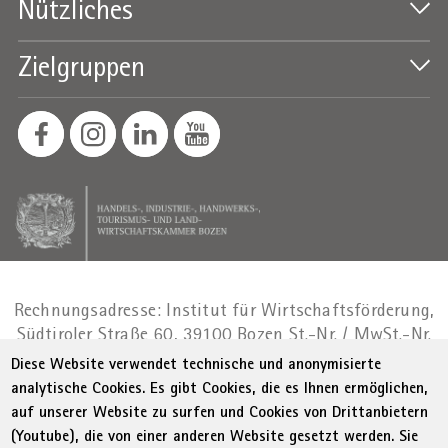
Nützliches
Zielgruppen
Rechnungsadresse: Institut für Wirtschaftsförderung,
Südtiroler Straße 60, 39100 Bozen
St.-Nr. / MwSt.-Nr.
01716880214
|
administration-
Diese Website verwendet technische und anonymisierte
as@bz.legalmail.camcom.it
analytische Cookies. Es gibt Cookies, die es Ihnen ermöglichen,
auf unserer Website zu surfen und Cookies von Drittanbietern
Menu Footer
© WIFI
Impressum
Privacy
AGB
(Youtube), die von einer anderen Website gesetzt werden. Sie