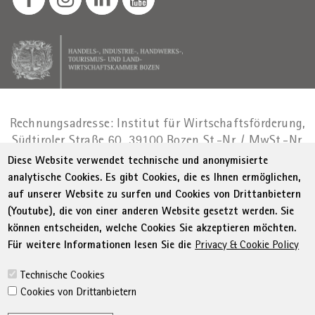
Rechnungsadresse: Institut für Wirtschaftsförderung,
Südtiroler Straße 60, 39100 Bozen
St.-Nr. / MwSt.-Nr.
01716880214
|
administration-
Diese Website verwendet technische und anonymisierte
as@bz.legalmail.camcom.it
analytische Cookies. Es gibt Cookies, die es Ihnen ermöglichen,
auf unserer Website zu surfen und Cookies von Drittanbietern
Menu Footer
© WIFI
Impressum
Privacy
AGB
(Youtube), die von einer anderen Website gesetzt werden. Sie
Erklärung zur Barrierefreiheit
Sitemap
können entscheiden, welche Cookies Sie akzeptieren möchten.
Transparente Verwaltung
Cookie Policy
Für weitere Informationen lesen Sie die
Privacy & Cookie Policy
Cookie-Einstellungen
Technische Cookies
Cookies von Drittanbietern