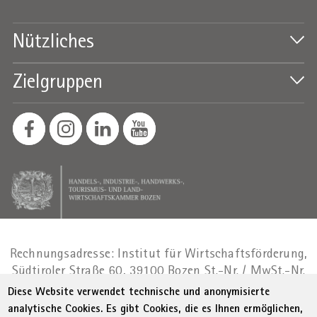
Nützliches
Zielgruppen
Rechnungsadresse: Institut für Wirtschaftsförderung,
Südtiroler Straße 60, 39100 Bozen
St.-Nr. / MwSt.-Nr.
01716880214
|
administration-
Diese Website verwendet technische und anonymisierte
as@bz.legalmail.camcom.it
analytische Cookies. Es gibt Cookies, die es Ihnen ermöglichen,