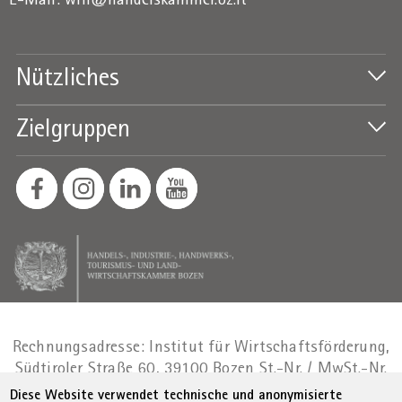
E-Mail:
wifi@handelskammer.bz.it
Nützliches
Zielgruppen
Rechnungsadresse: Institut für Wirtschaftsförderung,
Südtiroler Straße 60, 39100 Bozen
St.-Nr. / MwSt.-Nr.
01716880214
|
administration-
Diese Website verwendet technische und anonymisierte