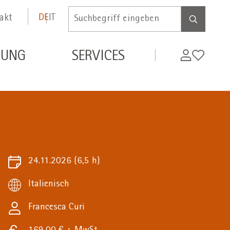
akt
DE
IT
Inserire
termine
di
MyWifi
Wunschli
DUNG
SERVICES
ricerca
24.11.2026
(6,5 h)
Italienisch
Francesca Curi