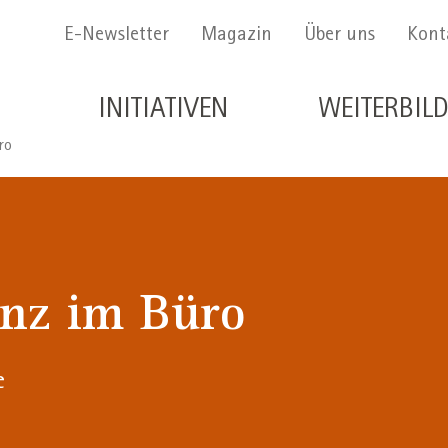
Menu Secondario
E-Newsletter
Magazin
Über uns
Kont
Navigazione principale de
INITIATIVEN
WEITERBIL
ro
enz im Büro
e