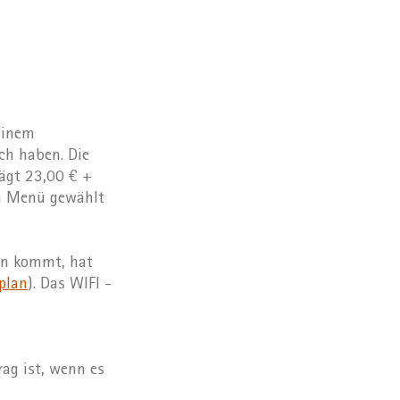
einem
h haben. Die
rägt 23,00 € +
en Menü gewählt
en kommt, hat
plan
). Das WIFI -
ag ist, wenn es