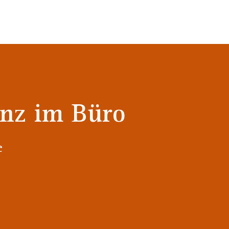
enz im Büro
e