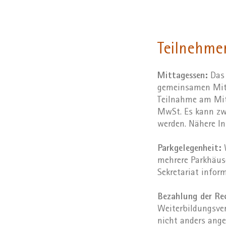
Teilnehme
Mittagessen:
Das 
gemeinsamen Mitt
Teilnahme am Mitt
MwSt. Es kann zw
werden. Nähere I
Parkgelegenheit:
W
mehrere Parkhäuse
Sekretariat inform
Bezahlung der R
Weiterbildungsver
nicht anders ange