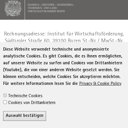
Rechnungsadresse: Institut für Wirtschaftsförderung,
Südtiroler Straße 60, 39100 Bozen
St.-Nr. / MwSt.-Nr.
01716880214
|
administration-
Diese Website verwendet technische und anonymisierte
as@bz.legalmail.camcom.it
analytische Cookies. Es gibt Cookies, die es Ihnen ermöglichen,
auf unserer Website zu surfen und Cookies von Drittanbietern
Menu Footer
© WIFI
Impressum
Privacy
AGB
(Youtube), die von einer anderen Website gesetzt werden. Sie
Erklärung zur Barrierefreiheit
Sitemap
können entscheiden, welche Cookies Sie akzeptieren möchten.
Transparente Verwaltung
Cookie Policy
Für weitere Informationen lesen Sie die
Privacy & Cookie Policy
Cookie-Einstellungen
Technische Cookies
Cookies von Drittanbietern
Auswahl bestätigen