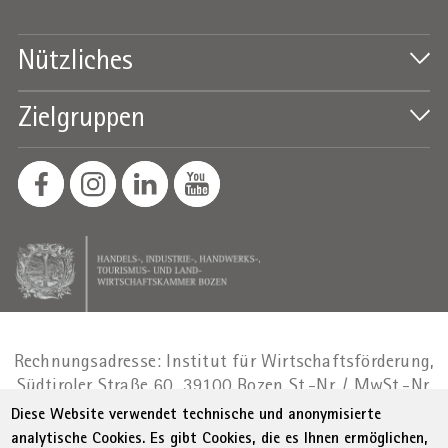
Nützliches
Zielgruppen
Rechnungsadresse: Institut für Wirtschaftsförderung,
Südtiroler Straße 60, 39100 Bozen
St.-Nr. / MwSt.-Nr.
01716880214
|
administration-
Diese Website verwendet technische und anonymisierte
as@bz.legalmail.camcom.it
analytische Cookies. Es gibt Cookies, die es Ihnen ermöglichen,