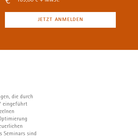
189,00 € + MwSt.
JETZT ANMELDEN
gen, die durch
 eingeführt
zelnen
 Optimierung
euerlichen
s Seminars sind