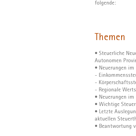
folgende:
Themen
• Steuerliche Ne
Autonomen Provi
• Neuerungen im 
- Einkommenssteu
- Körperschaftsst
- Regionale Wert
• Neuerungen im B
• Wichtige Steuer
• Letzte Auslegun
aktuellen Steuer
• Beantwortung v