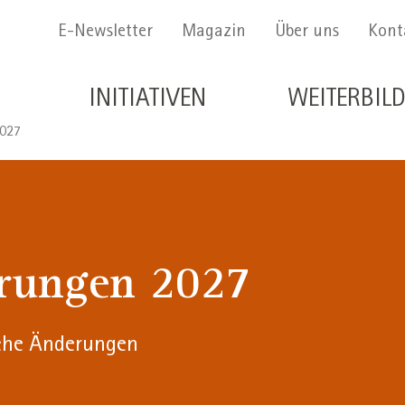
Menu Secondario
E-Newsletter
Magazin
Über uns
Kont
Navigazione principale de
INITIATIVEN
WEITERBIL
2027
erungen 2027
iche Änderungen