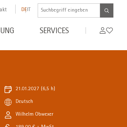
akt
DE
IT
Inserire
termine
di
MyWifi
Wunschli
DUNG
SERVICES
ricerca
21.01.2027
(6,5 h)
Deutsch
Wilhelm Obwexer