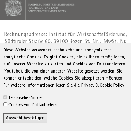
Rechnungsadresse: Institut für Wirtschaftsförderung,
Südtiroler Straße 60, 39100 Bozen
St.-Nr. / MwSt.-Nr.
01716880214
|
administration-
Diese Website verwendet technische und anonymisierte
as@bz.legalmail.camcom.it
analytische Cookies. Es gibt Cookies, die es Ihnen ermöglichen,
auf unserer Website zu surfen und Cookies von Drittanbietern
Menu Footer
© WIFI
Impressum
Privacy
AGB
(Youtube), die von einer anderen Website gesetzt werden. Sie
Erklärung zur Barrierefreiheit
Sitemap
können entscheiden, welche Cookies Sie akzeptieren möchten.
Transparente Verwaltung
Cookie Policy
Für weitere Informationen lesen Sie die
Privacy & Cookie Policy
Cookie-Einstellungen
Technische Cookies
Cookies von Drittanbietern
Auswahl bestätigen