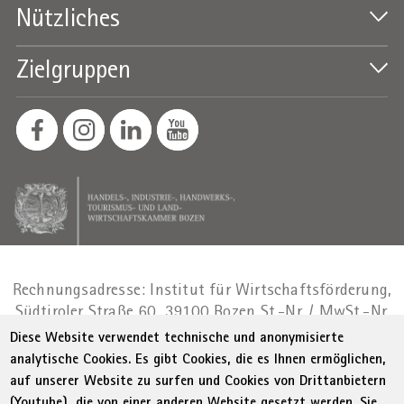
Nützliches
Zielgruppen
Rechnungsadresse: Institut für Wirtschaftsförderung,
Südtiroler Straße 60, 39100 Bozen
St.-Nr. / MwSt.-Nr.
01716880214
|
administration-
Diese Website verwendet technische und anonymisierte
as@bz.legalmail.camcom.it
analytische Cookies. Es gibt Cookies, die es Ihnen ermöglichen,
auf unserer Website zu surfen und Cookies von Drittanbietern
© WIFI
Impressum
Privacy
AGB