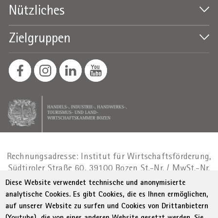
Nützliches
Zielgruppen
Rechnungsadresse: Institut für Wirtschaftsförderung,
Südtiroler Straße 60, 39100 Bozen
St.-Nr. / MwSt.-Nr.
01716880214
|
administration-
Diese Website verwendet technische und anonymisierte
as@bz.legalmail.camcom.it
analytische Cookies. Es gibt Cookies, die es Ihnen ermöglichen,
auf unserer Website zu surfen und Cookies von Drittanbietern
© WIFI
Impressum
Privacy
AGB