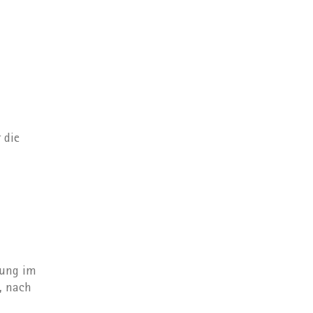
 die
gung im
, nach