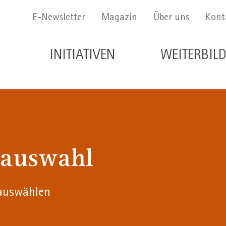
Menu Secondario
E-Newsletter
Magazin
Über uns
Kont
Navigazione principale de
INITIATIVEN
WEITERBIL
lauswahl
 auswählen