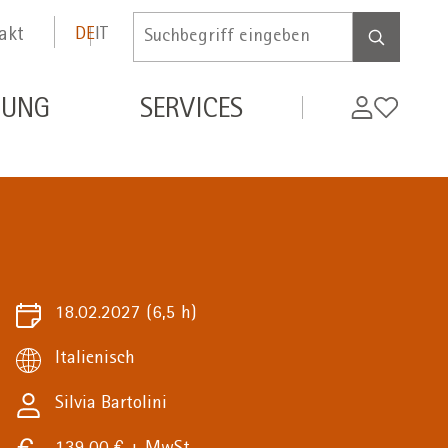
akt
DE
IT
Inserire
termine
di
MyWifi
Wunschli
DUNG
SERVICES
ricerca
18.02.2027
(6,5 h)
Italienisch
Silvia Bartolini