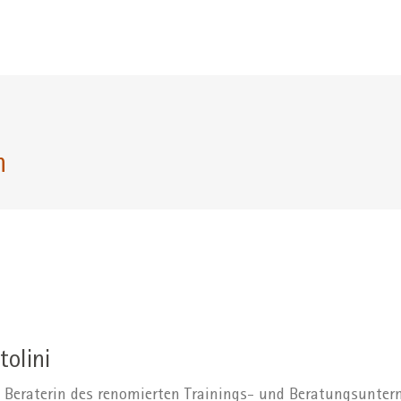
n
tolini
d Beraterin des renomierten Trainings- und Beratungsunte