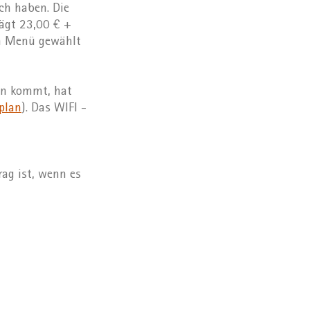
h haben. Die
rägt 23,00 € +
en Menü gewählt
en kommt, hat
plan
). Das WIFI -
ag ist, wenn es