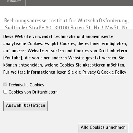
Rechnungsadresse: Institut für Wirtschaftsförderung,
Südtiroler Straße 60, 39100 Bozen
St.-Nr. / MwSt.-Nr.
01716880214
|
administration-
Diese Website verwendet technische und anonymisierte
as@bz.legalmail.camcom.it
analytische Cookies. Es gibt Cookies, die es Ihnen ermöglichen,
auf unserer Website zu surfen und Cookies von Drittanbietern
Menu Footer
© WIFI
Impressum
Privacy
AGB
(Youtube), die von einer anderen Website gesetzt werden. Sie
Erklärung zur Barrierefreiheit
Sitemap
können entscheiden, welche Cookies Sie akzeptieren möchten.
Transparente Verwaltung
Cookie Policy
Für weitere Informationen lesen Sie die
Privacy & Cookie Policy
Cookie-Einstellungen
Technische Cookies
Cookies von Drittanbietern
Auswahl bestätigen
Z
Alle Cookies annehmen
Ricerca
MyWifi
Wunschliste
Conta