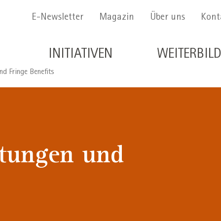
Menu Secondario
E-Newsletter
Magazin
Über uns
Kont
Navigazione principale de
INITIATIVEN
WEITERBIL
nd Fringe Benefits
ttungen und