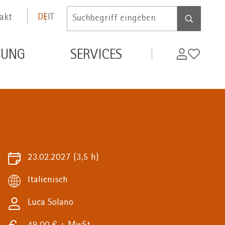
akt
DE
IT
Inserire
termine
di
MyWifi
Wunschli
DUNG
SERVICES
ricerca
23.02.2027
(3,5 h)
Italienisch
Luca Solano