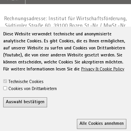
Rechnungsadresse: Institut für Wirtschaftsförderung,
Südtiroler Straße 60, 39100 Bozen
St.-Nr. / MwSt.-Nr.
01716880214
|
administration-
Diese Website verwendet technische und anonymisierte
as@bz.legalmail.camcom.it
analytische Cookies. Es gibt Cookies, die es Ihnen ermöglichen,
auf unserer Website zu surfen und Cookies von Drittanbietern
Menu Footer
© WIFI
Impressum
Privacy
AGB
(Youtube), die von einer anderen Website gesetzt werden. Sie
Erklärung zur Barrierefreiheit
Sitemap
können entscheiden, welche Cookies Sie akzeptieren möchten.
Transparente Verwaltung
Cookie Policy
Für weitere Informationen lesen Sie die
Privacy & Cookie Policy
Cookie-Einstellungen
Technische Cookies
Cookies von Drittanbietern
Auswahl bestätigen
Z
Alle Cookies annehmen
Ricerca
MyWifi
Wunschliste
Conta