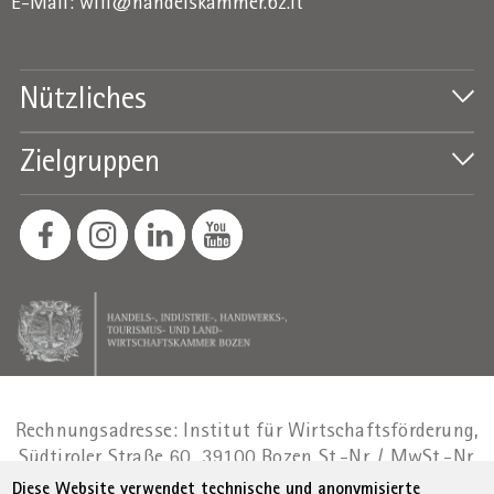
E-Mail:
wifi@handelskammer.bz.it
Nützliches
Zielgruppen
Rechnungsadresse: Institut für Wirtschaftsförderung,
Südtiroler Straße 60, 39100 Bozen
St.-Nr. / MwSt.-Nr.
01716880214
|
administration-
Diese Website verwendet technische und anonymisierte