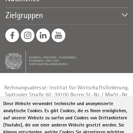
Zielgruppen
Rechnungsadresse: Institut für Wirtschaftsförderung,
Südtiroler Straße 60, 39100 Bozen
St.-Nr. / MwSt.-Nr.
01716880214
|
administration-
Diese Website verwendet technische und anonymisierte
as@bz.legalmail.camcom.it
analytische Cookies. Es gibt Cookies, die es Ihnen ermöglichen,
auf unserer Website zu surfen und Cookies von Drittanbietern
Menu Footer
© WIFI
Impressum
Privacy
AGB
(Youtube), die von einer anderen Website gesetzt werden. Sie
Erklärung zur Barrierefreiheit
Sitemap
können entscheiden, welche Cookies Sie akzeptieren möchten.