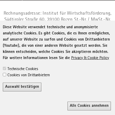
Rechnungsadresse: Institut für Wirtschaftsförderung,
Südtiroler Straße 60, 39100 Bozen
St.-Nr. / MwSt.-Nr.
01716880214
|
administration-
Diese Website verwendet technische und anonymisierte
as@bz.legalmail.camcom.it
analytische Cookies. Es gibt Cookies, die es Ihnen ermöglichen,
auf unserer Website zu surfen und Cookies von Drittanbietern
Menu Footer
© WIFI
Impressum
Privacy
AGB
(Youtube), die von einer anderen Website gesetzt werden. Sie
Erklärung zur Barrierefreiheit
Sitemap
können entscheiden, welche Cookies Sie akzeptieren möchten.
Transparente Verwaltung
Cookie Policy
Für weitere Informationen lesen Sie die
Privacy & Cookie Policy
Cookie-Einstellungen
Technische Cookies
Cookies von Drittanbietern
Auswahl bestätigen
Z
Alle Cookies annehmen
Ricerca
MyWifi
Wunschliste
Conta