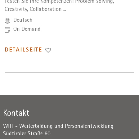
Testen Sie Ihre Kompetenzen! Problem solving,
Creativity, Collaboration ...
Deutsch
On Demand
WECHSEL
DETAILSEITE
ZUR
Kontakt
WIFI - Weiterbildung und Personalentwicklung
Südtiroler Straße 60