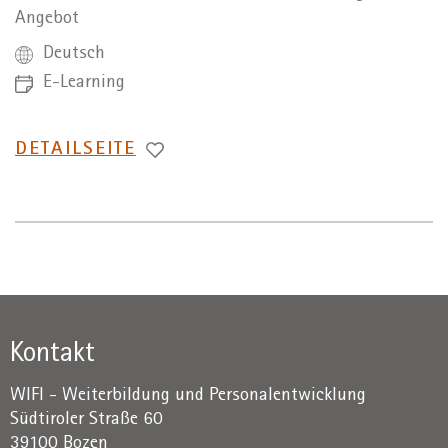
Angebot
Deutsch
E-Learning
WECHSEL
DETAILSEITE
ZUR
Kontakt
WIFI - Weiterbildung und Personalentwicklung
Südtiroler Straße 60
39100 Bozen