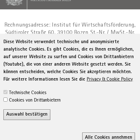
Rechnungsadresse: Institut für Wirtschaftsförderung,
Südtiroler Straße 60, 39100 Bozen
St.-Nr. / MwSt.-Nr.
01716880214
|
administration-
Diese Website verwendet technische und anonymisierte
as@bz.legalmail.camcom.it
analytische Cookies. Es gibt Cookies, die es Ihnen ermöglichen,
auf unserer Website zu surfen und Cookies von Drittanbietern
Menu Footer
© WIFI
Impressum
Privacy
AGB
(Youtube), die von einer anderen Website gesetzt werden. Sie
Erklärung zur Barrierefreiheit
Sitemap
können entscheiden, welche Cookies Sie akzeptieren möchten.
Transparente Verwaltung
Cookie Policy
Für weitere Informationen lesen Sie die
Privacy & Cookie Policy
Cookie-Einstellungen
Technische Cookies
Cookies von Drittanbietern
Auswahl bestätigen
Z
Alle Cookies annehmen