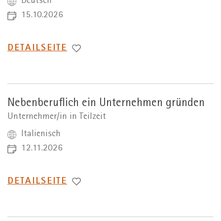
Deutsch
15.10.2026
WECHSEL
DETAILSEITE
ZUR
Nebenberuflich ein Unternehmen gründen
Unternehmer/in in Teilzeit
Italienisch
12.11.2026
WECHSEL
DETAILSEITE
ZUR