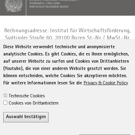
Rechnungsadresse: Institut für Wirtschaftsförderung,
Südtiroler Straße 60, 39100 Bozen
St.-Nr. / MwSt.-Nr.
01716880214
|
administration-
Diese Website verwendet technische und anonymisierte
as@bz.legalmail.camcom.it
analytische Cookies. Es gibt Cookies, die es Ihnen ermöglichen,
auf unserer Website zu surfen und Cookies von Drittanbietern
Menu Footer
© WIFI
Impressum
Privacy
AGB
(Youtube), die von einer anderen Website gesetzt werden. Sie
Erklärung zur Barrierefreiheit
Sitemap
können entscheiden, welche Cookies Sie akzeptieren möchten.
Transparente Verwaltung
Cookie Policy
Für weitere Informationen lesen Sie die
Privacy & Cookie Policy
Cookie-Einstellungen
Technische Cookies
Cookies von Drittanbietern
Auswahl bestätigen
Z