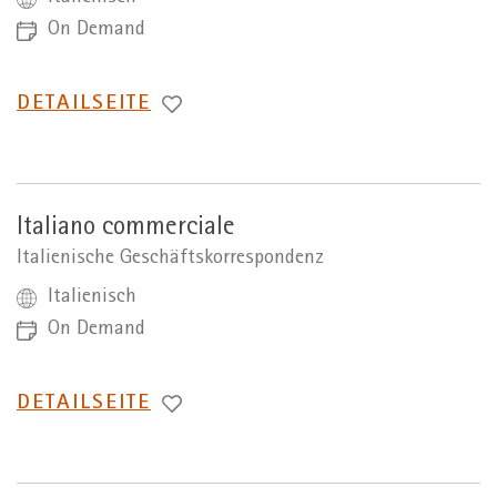
On Demand
WECHSEL
DETAILSEITE
ZUR
Italiano commerciale
Italienische Geschäftskorrespondenz
Italienisch
On Demand
WECHSEL
DETAILSEITE
ZUR