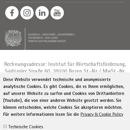
Rechnungsadresse: Institut für Wirtschaftsförderung,
Südtiroler Straße 60, 39100 Bozen
St.-Nr. / MwSt.-Nr.
01716880214
|
administration-
Diese Website verwendet technische und anonymisierte
as@bz.legalmail.camcom.it
analytische Cookies. Es gibt Cookies, die es Ihnen ermöglichen,
auf unserer Website zu surfen und Cookies von Drittanbietern
Menu Footer
© WIFI
Impressum
Privacy
AGB
(Youtube), die von einer anderen Website gesetzt werden. Sie
Erklärung zur Barrierefreiheit
Sitemap
können entscheiden, welche Cookies Sie akzeptieren möchten.
Transparente Verwaltung
Cookie Policy
Für weitere Informationen lesen Sie die
Privacy & Cookie Policy
Cookie-Einstellungen
Technische Cookies