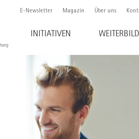
Menu Secondario
E-Newsletter
Magazin
Über uns
Kont
Navigazione principale de
INITIATIVEN
WEITERBIL
tung