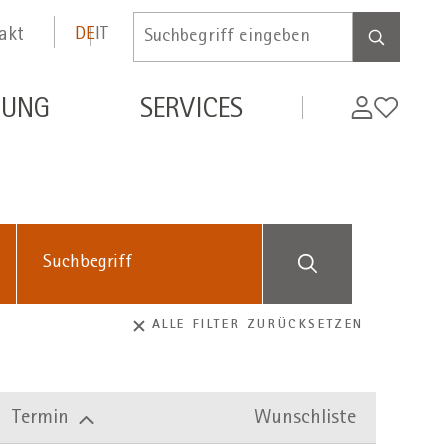
akt
DE
IT
Inserire
termine
di
MyWifi
Wunschli
DUNG
SERVICES
ricerca
Suchbegriff
ALLE FILTER ZURÜCKSETZEN
Termin
Wunschliste