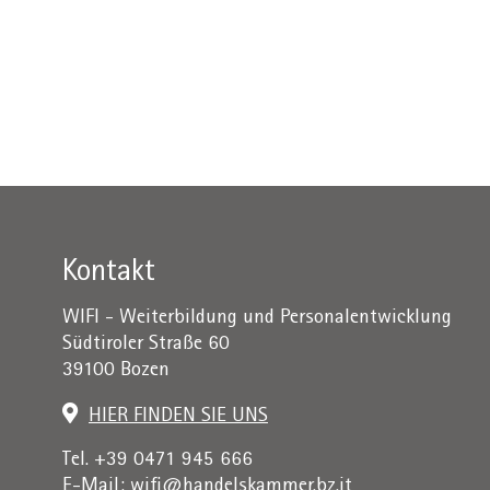
+
/".
This
shortcut
activates
the
screen
reader
to
help
Kontakt
you
navigate
WIFI - Weiterbildung und Personalentwicklung
and
Südtiroler Straße 60
interact
39100 Bozen
with
the
HIER FINDEN SIE UNS
content.
Tel. +39 0471 945 666
E-Mail:
wifi@handelskammer.bz.it