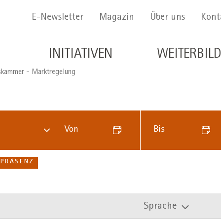
Menu Secondario
E-Newsletter
Magazin
Über uns
Kont
Navigazione principale de
INITIATIVEN
WEITERBIL
skammer - Marktregelung
Von
Bis
PRÄSENZ
Sprache