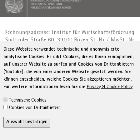
Rechnungsadresse: Institut für Wirtschaftsförderung,
Südtiroler Straße 60, 39100 Bozen
St.-Nr. / MwSt.-Nr.
01716880214
|
administration-
Diese Website verwendet technische und anonymisierte
as@bz.legalmail.camcom.it
analytische Cookies. Es gibt Cookies, die es Ihnen ermöglichen,
auf unserer Website zu surfen und Cookies von Drittanbietern
Menu Footer
© WIFI
Impressum
Privacy
AGB
(Youtube), die von einer anderen Website gesetzt werden. Sie
Erklärung zur Barrierefreiheit
Sitemap
können entscheiden, welche Cookies Sie akzeptieren möchten.
Transparente Verwaltung
Cookie Policy
Für weitere Informationen lesen Sie die
Privacy & Cookie Policy
Cookie-Einstellungen
Technische Cookies
Cookies von Drittanbietern
Auswahl bestätigen
Z