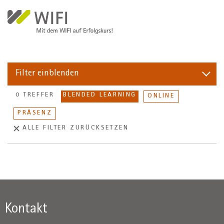
Direkt zum Inhalt
Filter
einblenden
0 TREFFER
BLENDED LEARNING
ONLINE
PRÄSENZ
ALLE FILTER ZURÜCKSETZEN
Kontakt