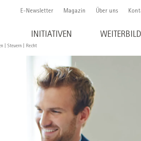
Menu Secondario
E-Newsletter
Magazin
Über uns
Kont
Navigazione principale de
INITIATIVEN
WEITERBIL
en | Steuern | Recht