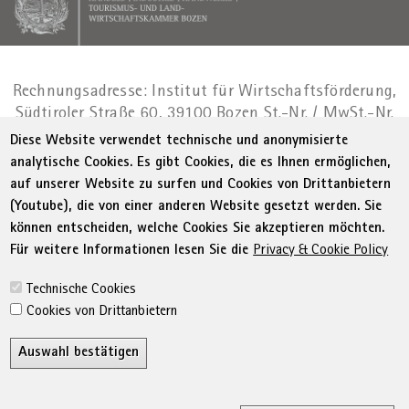
Rechnungsadresse: Institut für Wirtschaftsförderung,
Südtiroler Straße 60, 39100 Bozen
St.-Nr. / MwSt.-Nr.
01716880214
|
administration-
Diese Website verwendet technische und anonymisierte
as@bz.legalmail.camcom.it
analytische Cookies. Es gibt Cookies, die es Ihnen ermöglichen,
auf unserer Website zu surfen und Cookies von Drittanbietern
Menu Footer
© WIFI
Impressum
Privacy
AGB
(Youtube), die von einer anderen Website gesetzt werden. Sie
Erklärung zur Barrierefreiheit
Sitemap
können entscheiden, welche Cookies Sie akzeptieren möchten.
Transparente Verwaltung
Cookie Policy
Für weitere Informationen lesen Sie die
Privacy & Cookie Policy
Cookie-Einstellungen
Technische Cookies
Cookies von Drittanbietern
Auswahl bestätigen
Z