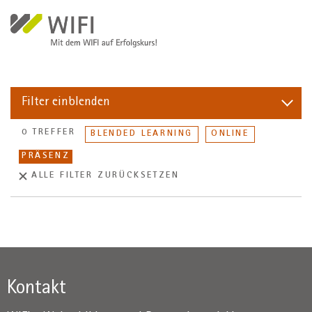
Direkt zum Inhalt
Filter
einblenden
0 TREFFER
BLENDED LEARNING
ONLINE
PRÄSENZ
ALLE FILTER ZURÜCKSETZEN
Kontakt