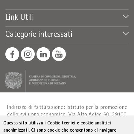
Link Utili
Categorie interessati
Indirizzo di fatturazione: Istituto per la promozione
dello sviluppo economico, Via Alto Adige 60, 39100
Bolzano
Part. IVA 01716880214
|
administration-
Questo sito utilizza i Cookie tecnici e cookie analitici
as@bz.legalmail.camcom.it
anonimizzati. Ci sono cookie che consentono di navigare