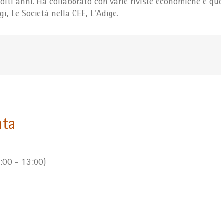
lti anni. Ha collaborato con varie riviste economiche e qu
ggi, Le Società nella CEE, L'Adige.
ata
:00 - 13:00)