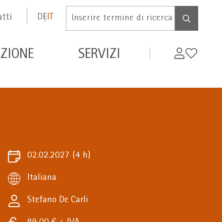
tti
DE
IT
Inserire
termine
di
de
My
Wishlist
ZIONE
SERVIZI
ricerca
WIFI
02.02.2027
(4 h)
Italiana
Stefano De Carli