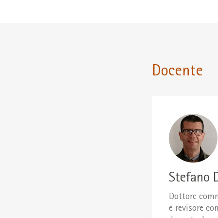
Docente
Stefano D
Dottore comme
e revisore co