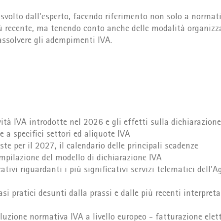
 svolto dall'esperto, facendo riferimento non solo a normati
ù recente, ma tenendo conto anche delle modalità organizza
 assolvere gli adempimenti IVA.
vità IVA introdotte nel 2026 e gli effetti sulla dichiarazio
e a specifici settori ed aliquote IVA
ste per il 2027, il calendario delle principali scadenze
ompilazione del modello di dichiarazione IVA
ativi riguardanti i più significativi servizi telematici dell'A
asi pratici desunti dalla prassi e dalle più recenti interpret
oluzione normativa IVA a livello europeo - fatturazione ele