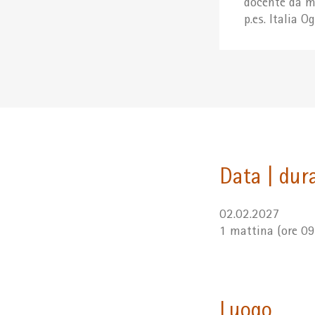
docente da mo
p.es. Italia O
Data | dur
02.02.2027
1 mattina (ore 09
Luogo