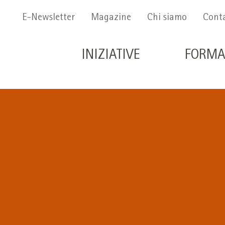
Menu Secondario
E-Newsletter
Magazine
Chi siamo
Conta
Navigazione principale 
INIZIATIVE
FORMA