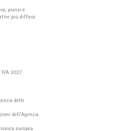
va, prassi e
tive più diffuse
ne IVA 2027
genzia delle
azioni dell'Agenzia
ttronica europea