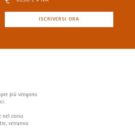
89,00 € + IVA
ISCRIVERSI ORA
mpre più vengono
ci.
e nel corso
tre, verranno