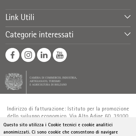
Link Utili
Categorie interessati
Indirizzo di fatturazione: Istituto per la promozione
dello sviluppo economico, Via Alto Adige 60, 39100
Bolzano
Part. IVA 01716880214
|
administration-
Questo sito utilizza i Cookie tecnici e cookie analitici
as@bz.legalmail.camcom.it
anonimizzati. Ci sono cookie che consentono di navigare