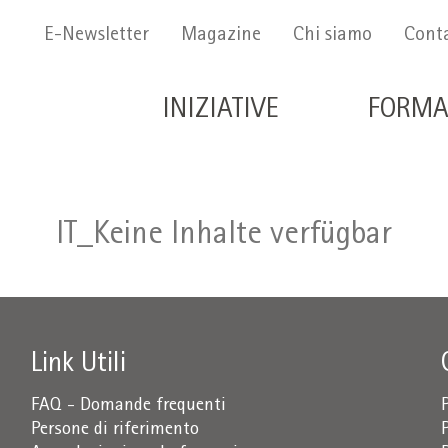
Menu Secondario
E-Newsletter
Magazine
Chi siamo
Conta
Navigazione principale 
INIZIATIVE
FORMA
IT_Keine Inhalte verfügbar
Link Utili
FAQ - Domande frequenti
Persone di riferimento