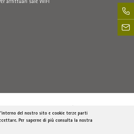
Per affittuari sale WIFI
Bolzano
Part. IVA 01716880214
|
administration-
’interno del nostro sito e cookie terze parti
ccettare. Per saperne di più consulta la nostra
e trasparente
Cookie Policy
Impostazione cookie