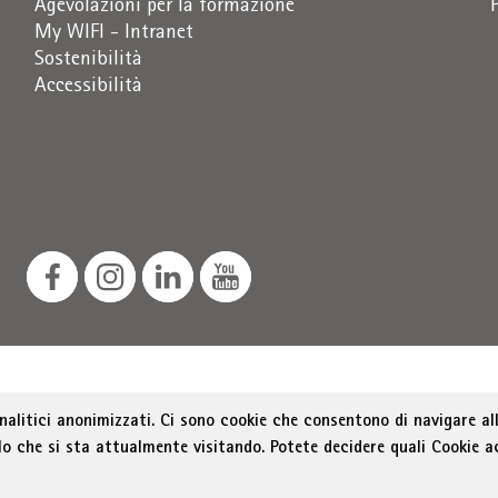
Agevolazioni per la formazione
My WIFI - Intranet
Sostenibilità
Accessibilità
ozione dello sviluppo economico, Via Alto Adige 60, 39100 
analitici anonimizzati. Ci sono cookie che consentono di navigare all
as@bz.legalmail.camcom.it
lo che si sta attualmente visitando. Potete decidere quali Cookie a
Menu Footer
ichiarazione sull'accessibilità
Sitemap
Amministrazion