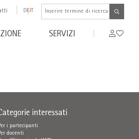
tti
DE
IT
Inserire
termine
di
de
My
Wishlist
ZIONE
SERVIZI
ricerca
WIFI
Categorie interessati
Per i partecipanti
Per docenti