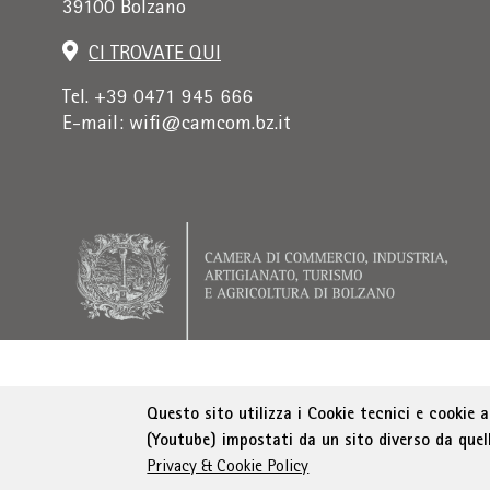
39100 Bolzano
+
/".
CI TROVATE QUI
This
shortcut
Tel. +39 0471 945 666
activates
E-mail:
wifi@camcom.bz.it
the
screen
reader
to
help
you
navigate
and
interact
with
Indirizzo di fatturazione: Istituto per la prom
the
Questo sito utilizza i Cookie tecnici e cookie 
content.
(Youtube) impostati da un sito diverso da quel
Privacy & Cookie Policy
© WIFI
Colophon
Privacy
Condizioni generali
D