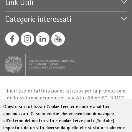
Link Utili
Categorie interessati
Indirizzo di fatturazione: Istituto per la promozione
dello sviluppo economico, Via Alto Adige 60, 39100
Bolzano
Part. IVA 01716880214
|
administration-
Questo sito utilizza i Cookie tecnici e cookie analitici
as@bz.legalmail.camcom.it
anonimizzati. Ci sono cookie che consentono di navigare
all’interno del nostro sito e cookie terze parti (Youtube)
Menu Footer
© WIFI
Colophon
Privacy
Condizioni generali
impostati da un sito diverso da quello che si sta attualmente