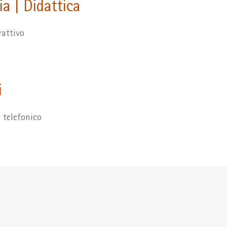
a | Didattica
rattivo
i
o telefonico