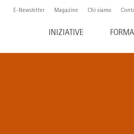
Menu Secondario
E-Newsletter
Magazine
Chi siamo
Conta
Navigazione principale 
INIZIATIVE
FORMA