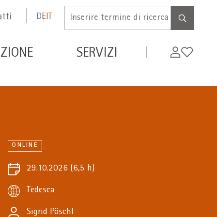
tti
DE
IT
Inserire
termine
di
de
My
Wishlist
ZIONE
SERVIZI
ricerca
WIFI
ONLINE
29.10.2026
(6,5 h)
Tedesca
Sigrid Pöschl