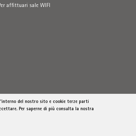
Per affittuari sale WIFI
’interno del nostro sito e cookie terze parti
ccettare. Per saperne di più consulta la nostra
Bolzano
Part. IVA 01716880214
|
administration-