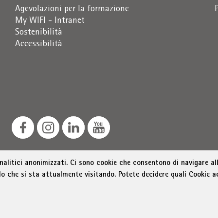
Agevolazioni per la formazione
My WIFI - Intranet
Sostenibilità
Accessibilità
analitici anonimizzati. Ci sono cookie che consentono di navigare all
lo che si sta attualmente visitando. Potete decidere quali Cookie a
ozione dello sviluppo economico, Via Alto Adige 60, 39100 
as@bz.legalmail.camcom.it