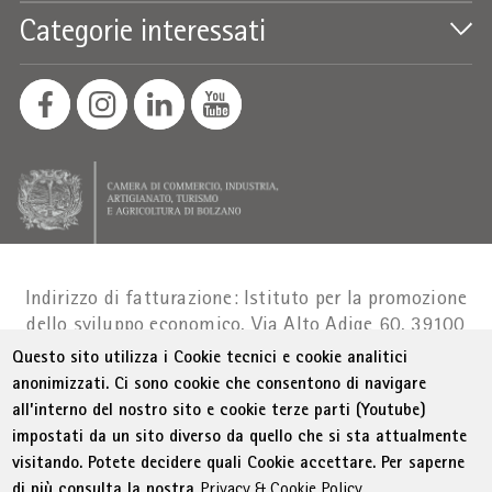
Categorie interessati
Indirizzo di fatturazione: Istituto per la promozione
dello sviluppo economico, Via Alto Adige 60, 39100
Bolzano
Part. IVA 01716880214
|
administration-
Questo sito utilizza i Cookie tecnici e cookie analitici
as@bz.legalmail.camcom.it
anonimizzati. Ci sono cookie che consentono di navigare
all’interno del nostro sito e cookie terze parti (Youtube)
Menu Footer
© WIFI
Colophon
Privacy
Condizioni generali
impostati da un sito diverso da quello che si sta attualmente
Dichiarazione sull'accessibilità
Sitemap
visitando. Potete decidere quali Cookie accettare. Per saperne
Amministrazione trasparente
Cookie Policy
di più consulta la nostra
Privacy & Cookie Policy