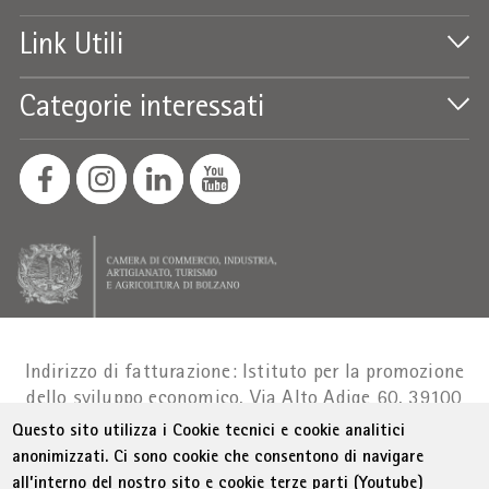
Link Utili
Categorie interessati
Indirizzo di fatturazione: Istituto per la promozione
dello sviluppo economico, Via Alto Adige 60, 39100
Bolzano
Part. IVA 01716880214
|
administration-
Questo sito utilizza i Cookie tecnici e cookie analitici
as@bz.legalmail.camcom.it
anonimizzati. Ci sono cookie che consentono di navigare
all’interno del nostro sito e cookie terze parti (Youtube)