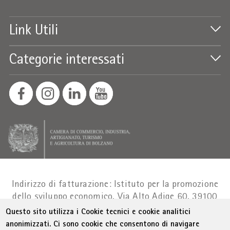
Link Utili
Categorie interessati
Indirizzo di fatturazione: Istituto per la promozione
dello sviluppo economico, Via Alto Adige 60, 39100
Bolzano
Part. IVA 01716880214
|
administration-
Questo sito utilizza i Cookie tecnici e cookie analitici
as@bz.legalmail.camcom.it
anonimizzati. Ci sono cookie che consentono di navigare