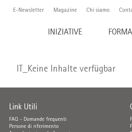
Menu Secondario
E-Newsletter
Magazine
Chi siamo
Conta
Navigazione principale 
INIZIATIVE
FORMA
IT_Keine Inhalte verfügbar
Link Utili
FAQ - Domande frequenti
Persone di riferimento