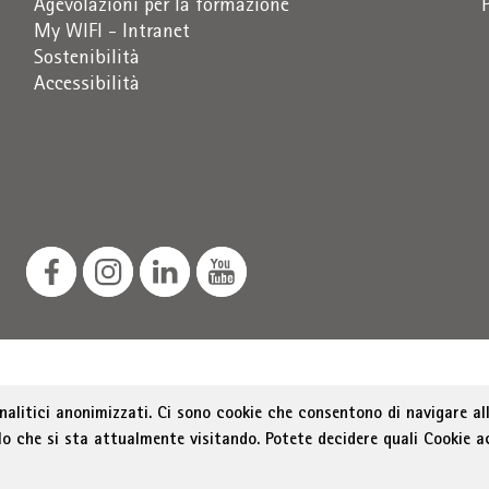
Agevolazioni per la formazione
My WIFI - Intranet
Sostenibilità
Accessibilità
ozione dello sviluppo economico, Via Alto Adige 60, 39100 
analitici anonimizzati. Ci sono cookie che consentono di navigare all
as@bz.legalmail.camcom.it
lo che si sta attualmente visitando. Potete decidere quali Cookie a
Menu Footer
ichiarazione sull'accessibilità
Sitemap
Amministrazion