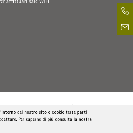
Per affittuari sale WIFI
Bolzano
Part. IVA 01716880214
|
administration-
’interno del nostro sito e cookie terze parti
ccettare. Per saperne di più consulta la nostra
e trasparente
Cookie Policy
Impostazione cookie