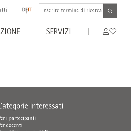
tti
DE
IT
Inserire
termine
di
de
My
Wishlist
ZIONE
SERVIZI
ricerca
WIFI
Categorie interessati
Per i partecipanti
Per docenti