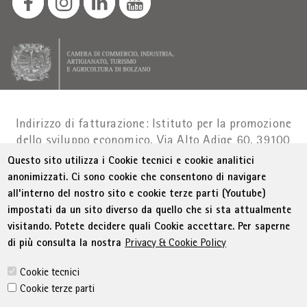
Indirizzo di fatturazione: Istituto per la promozione
dello sviluppo economico, Via Alto Adige 60, 39100
Bolzano
Part. IVA 01716880214
|
administration-
Questo sito utilizza i Cookie tecnici e cookie analitici
as@bz.legalmail.camcom.it
anonimizzati. Ci sono cookie che consentono di navigare
all’interno del nostro sito e cookie terze parti (Youtube)
Menu Footer
© WIFI
Colophon
Privacy
Condizioni generali
impostati da un sito diverso da quello che si sta attualmente
Dichiarazione sull'accessibilità
Sitemap
visitando. Potete decidere quali Cookie accettare. Per saperne
Amministrazione trasparente
Cookie Policy
di più consulta la nostra
Privacy & Cookie Policy
Impostazione cookie
Cookie tecnici
Cookie terze parti