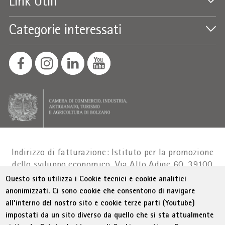
Link Utili
Categorie interessati
Indirizzo di fatturazione: Istituto per la promozione
dello sviluppo economico, Via Alto Adige 60, 39100
Bolzano
Part. IVA 01716880214
|
administration-
Questo sito utilizza i Cookie tecnici e cookie analitici
as@bz.legalmail.camcom.it
anonimizzati. Ci sono cookie che consentono di navigare
all’interno del nostro sito e cookie terze parti (Youtube)
Menu Footer
© WIFI
Colophon
Privacy
Condizioni generali
impostati da un sito diverso da quello che si sta attualmente