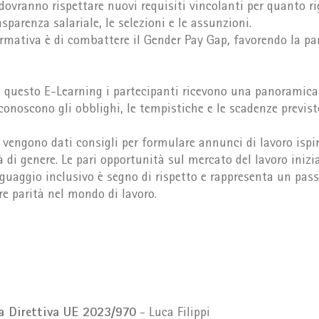
 dovranno rispettare nuovi requisiti vincolanti per quanto r
asparenza salariale, le selezioni e le assunzioni.
rmativa è di combattere il Gender Pay Gap, favorendo la par
i questo E-Learning i partecipanti ricevono una panoramica
conoscono gli obblighi, le tempistiche e le scadenze previst
vengono dati consigli per formulare annunci di lavoro ispira
à di genere. Le pari opportunità sul mercato del lavoro inizi
nguaggio inclusivo è segno di rispetto e rappresenta un pas
e parità nel mondo di lavoro.
a Direttiva UE 2023/970
- Luca Filippi