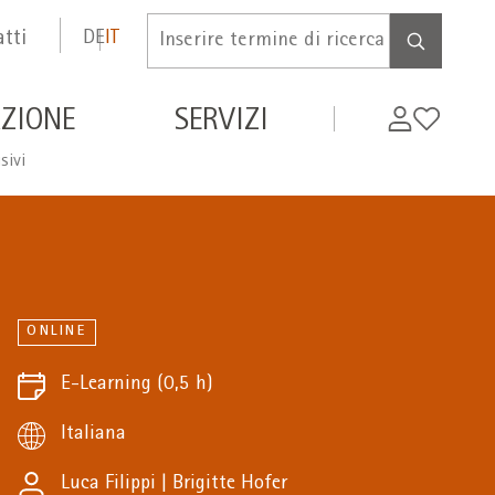
tti
DE
IT
Inserire
termine
di
de
My
Wishlist
ZIONE
SERVIZI
ricerca
WIFI
sivi
ONLINE
E-Learning
(0,5 h)
Italiana
Luca Filippi
|
Brigitte Hofer