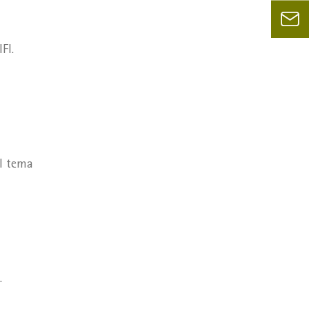
FI.
il tema
.