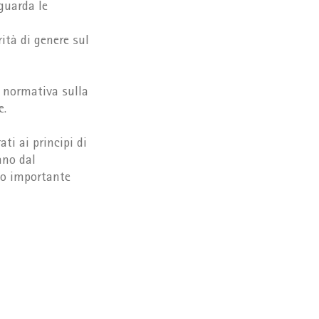
iguarda le
ità di genere sul
 normativa sulla
e.
ti ai principi di
ano dal
so importante