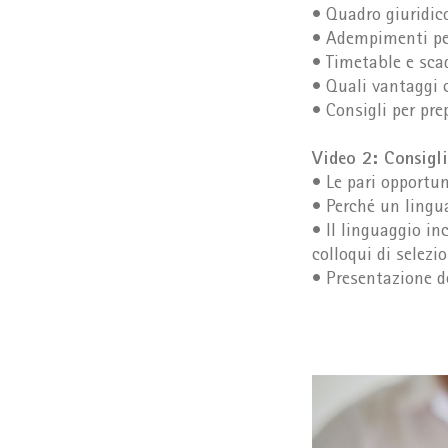
• Quadro giuridic
• Adempimenti per
• Timetable e sca
• Quali vantaggi 
• Consigli per pre
Video 2: Consigli
• Le pari opportun
• Perché un lingu
• Il linguaggio i
colloqui di selezi
• Presentazione de