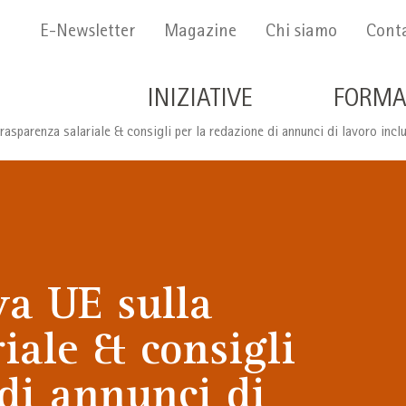
Menu Secondario
E-Newsletter
Magazine
Chi siamo
Conta
Navigazione principale 
INIZIATIVE
FORMA
rasparenza salariale & consigli per la redazione di annunci di lavoro inclu
va UE sulla
iale & consigli
 di annunci di