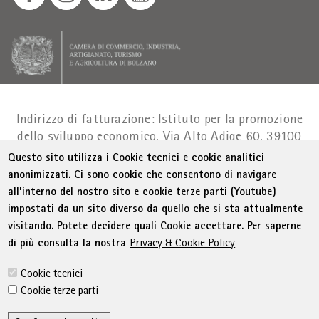
Indirizzo di fatturazione: Istituto per la promozione
dello sviluppo economico, Via Alto Adige 60, 39100
Bolzano
Part. IVA 01716880214
|
administration-
Questo sito utilizza i Cookie tecnici e cookie analitici
as@bz.legalmail.camcom.it
anonimizzati. Ci sono cookie che consentono di navigare
all’interno del nostro sito e cookie terze parti (Youtube)
Menu Footer
© WIFI
Colophon
Privacy
Condizioni generali
impostati da un sito diverso da quello che si sta attualmente
Dichiarazione sull'accessibilità
Sitemap
visitando. Potete decidere quali Cookie accettare. Per saperne
Amministrazione trasparente
Cookie Policy
di più consulta la nostra
Privacy & Cookie Policy
Impostazione cookie
Cookie tecnici
Cookie terze parti