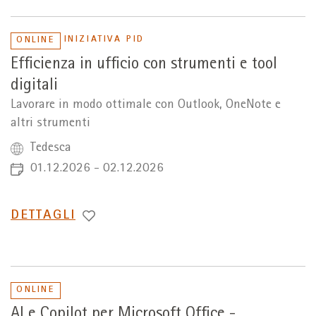
INIZIATIVA PID
ONLINE
Efficienza in ufficio con strumenti e tool
digitali
Lavorare in modo ottimale con Outlook, OneNote e
altri strumenti
Tedesca
01.12.2026 - 02.12.2026
PASSA
DETTAGLI
A
ONLINE
AI e Copilot per Microsoft Office -