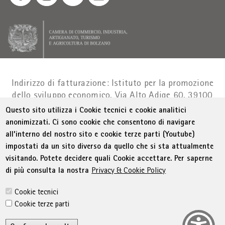
Indirizzo di fatturazione: Istituto per la promozione
dello sviluppo economico, Via Alto Adige 60, 39100
Bolzano
Part. IVA 01716880214
|
administration-
Questo sito utilizza i Cookie tecnici e cookie analitici
as@bz.legalmail.camcom.it
anonimizzati. Ci sono cookie che consentono di navigare
all’interno del nostro sito e cookie terze parti (Youtube)
Menu Footer
© WIFI
Colophon
Privacy
Condizioni generali
impostati da un sito diverso da quello che si sta attualmente
Dichiarazione sull'accessibilità
Sitemap
visitando. Potete decidere quali Cookie accettare. Per saperne
Amministrazione trasparente
Cookie Policy
di più consulta la nostra
Privacy & Cookie Policy
Impostazione cookie
Cookie tecnici
Cookie terze parti