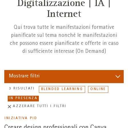
Digitalizzazione | IA |
+
Internet
/".
This
shortcut
Qui trova tutte le manifestazioni formative
activates
pianificate sul tema nonché le manifestazioni
the
che possono essere pianificate e offerte in caso
screen
di sufficiente interesse (On Demand)
reader
to
help
you
Mostrare
filtri
navigate
and
3 RISULTATI
BLENDED LEARNING
ONLINE
interact
IN PRESENZA
with
AZZERARE TUTTI I FILTRI
the
content.
INIZIATIVA PID
Creare design professionali con Canva