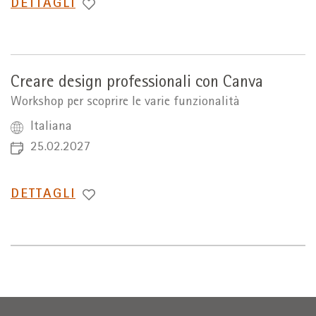
PASSA
DETTAGLI
A
Creare design professionali con Canva
Workshop per scoprire le varie funzionalità
Italiana
25.02.2027
PASSA
DETTAGLI
A