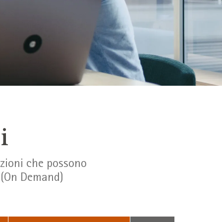
i
azioni che possono
se (On Demand)
Suchbegriff