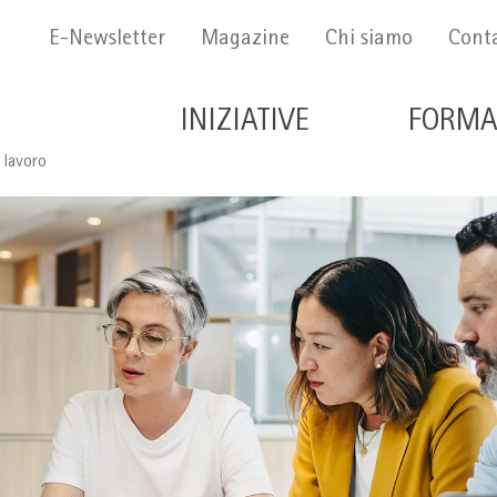
Menu Secondario
E-Newsletter
Magazine
Chi siamo
Conta
Navigazione principale 
INIZIATIVE
FORMA
 lavoro