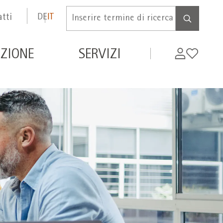
tti
DE
IT
Inserire
termine
di
de
My
Wishlist
ZIONE
SERVIZI
ricerca
WIFI