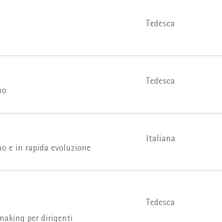
Tedesca
Tedesca
no
Italiana
o e in rapida evoluzione
Tedesca
making per dirigenti