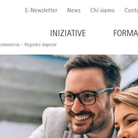
Menu Secondario
E-Newsletter
News
Chi siamo
Conta
Navigazione principale 
INIZIATIVE
FORMA
commercio - Registro imprese