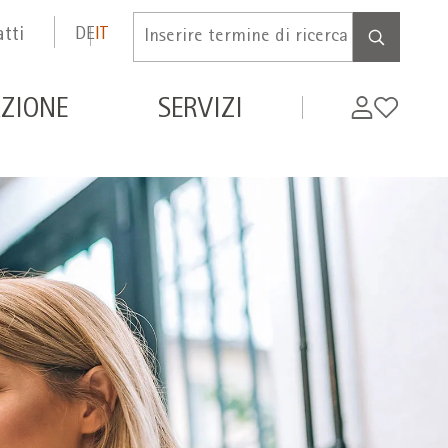
tti
DE
IT
Inserire
termine
di
de
My
Wishlist
ZIONE
SERVIZI
ricerca
WIFI