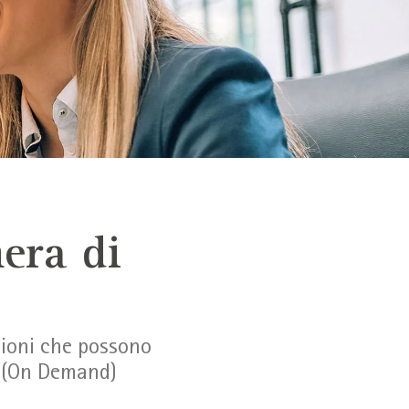
mera di
zioni che possono
se (On Demand)