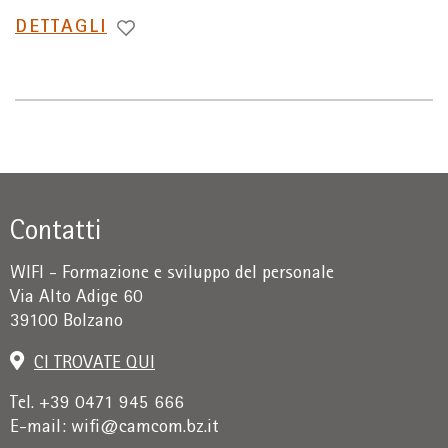
PASSA
DETTAGLI
A
Contatti
WIFI - Formazione e sviluppo del personale
Via Alto Adige 60
39100 Bolzano
CI TROVATE QUI
Tel. +39 0471 945 666
E-mail:
wifi@camcom.bz.it