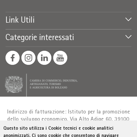
Link Utili
Categorie interessati
Indirizzo di fatturazione: Istituto per la promozione
dello sviluppo economico, Via Alto Adige 60, 39100
Bolzano
Part. IVA 01716880214
|
administration-
Questo sito utilizza i Cookie tecnici e cookie analitici
as@bz.legalmail.camcom.it
anonimizzati. Ci sono cookie che consentono di navigare