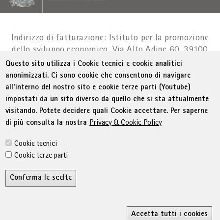
Indirizzo di fatturazione: Istituto per la promozione
dello sviluppo economico, Via Alto Adige 60, 39100
Bolzano
Part. IVA 01716880214
|
administration-
Questo sito utilizza i Cookie tecnici e cookie analitici
as@bz.legalmail.camcom.it
anonimizzati. Ci sono cookie che consentono di navigare
all’interno del nostro sito e cookie terze parti (Youtube)
Menu Footer
© WIFI
Colophon
Privacy
Condizioni generali
impostati da un sito diverso da quello che si sta attualmente
Dichiarazione sull'accessibilità
Sitemap
visitando. Potete decidere quali Cookie accettare. Per saperne
Amministrazione trasparente
Cookie Policy
di più consulta la nostra
Privacy & Cookie Policy
Impostazione cookie
Cookie tecnici
Cookie terze parti
Conferma le scelte
R
Accetta tutti i cookies