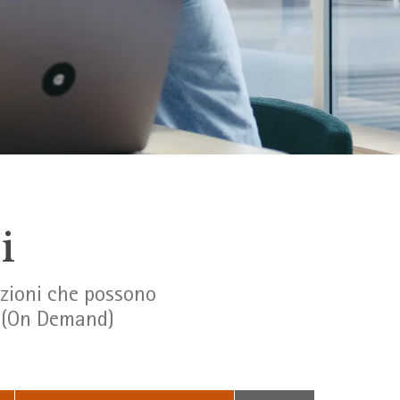
i
azioni che possono
se (On Demand)
Suchbegriff