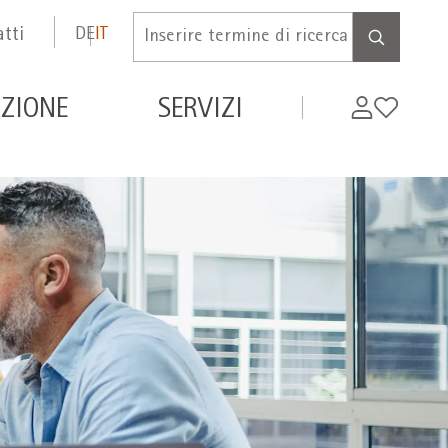
tti
DE
IT
Inserire
termine
di
de
My
Wishlist
ZIONE
SERVIZI
ricerca
WIFI