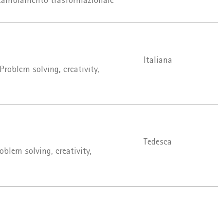
l cambiamento trasformazionale
Italiana
Problem solving, creativity,
Tedesca
blem solving, creativity,