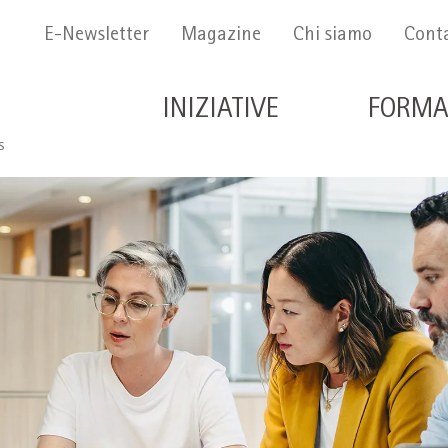
Menu Secondario
E-Newsletter
Magazine
Chi siamo
Conta
Navigazione principale 
INIZIATIVE
FORMA
s